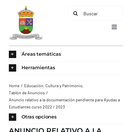
Saltar
Buscar:
al
contenido
Toggle
Navigat
INICIO
Áreas temáticas
ÁREAS TEMÁTICAS
Herramientas
EL MUNICIPIO
Home
Educación, Cultura y Patrimonio
Tablón de Anuncios
Anuncio relativo a la documentación pendiente para Ayudas a
AYUNTAMIENTO
Estudiantes curso 2022 / 2023
Otras opciones
TURISMO
ANUNCIO RELATIVO A LA