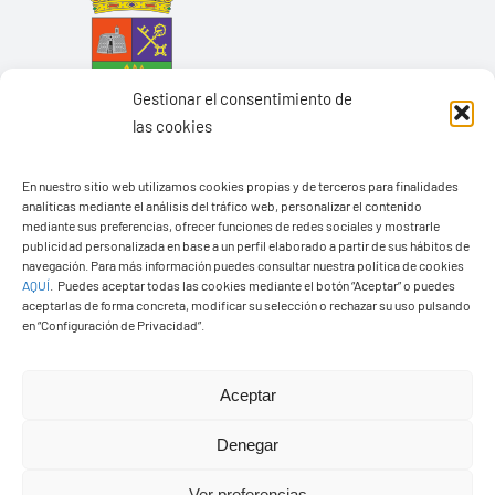
Gestionar el consentimiento de
las cookies
En nuestro sitio web utilizamos cookies propias y de terceros para finalidades
analíticas mediante el análisis del tráfico web, personalizar el contenido
mediante sus preferencias, ofrecer funciones de redes sociales y mostrarle
Ayuntamiento de Yaiza
publicidad personalizada en base a un perfil elaborado a partir de sus hábitos de
navegación. Para más información puedes consultar nuestra política de cookies
Pza. de Los Remedios, 1
AQUÍ
.
Puedes aceptar todas las cookies mediante el botón “Aceptar” o puedes
35570 – Yaiza
aceptarlas de forma concreta, modificar su selección o rechazar su uso pulsando
en “Configuración de Privacidad”.
Tel:
928 83 62 20
Aceptar
Toggle
Navigation
Denegar
© Copyright2026 Ayuntamiento de Yaiza - Todos los
Transparencia
Ver preferencias