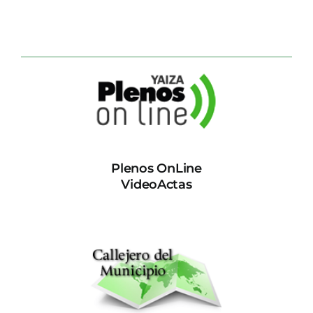
Plenos OnLine
VideoActas