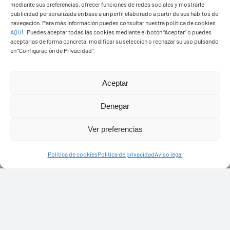
mediante sus preferencias, ofrecer funciones de redes sociales y mostrarle
publicidad personalizada en base a un perfil elaborado a partir de sus hábitos de
navegación. Para más información puedes consultar nuestra política de cookies
AQUÍ
.
Puedes aceptar todas las cookies mediante el botón “Aceptar” o puedes
aceptarlas de forma concreta, modificar su selección o rechazar su uso pulsando
en “Configuración de Privacidad”.
Aceptar
Denegar
Ver preferencias
Política de cookies
Política de privacidad
Aviso legal
PASEOS EN CAMELLO