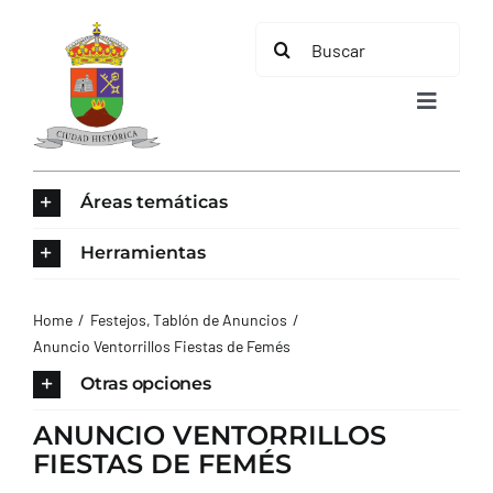
Saltar
Buscar:
al
contenido
Toggle
Navigat
INICIO
Áreas temáticas
ÁREAS TEMÁTICAS
Herramientas
EL MUNICIPIO
Home
Festejos
Tablón de Anuncios
Anuncio Ventorrillos Fiestas de Femés
AYUNTAMIENTO
Otras opciones
ANUNCIO VENTORRILLOS
TURISMO
FIESTAS DE FEMÉS