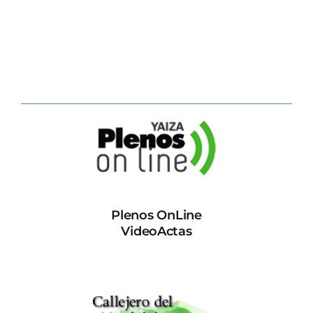
Plenos OnLine
VideoActas