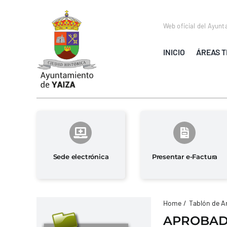
Saltar
al
Web oficial del Ayunt
contenido
INICIO
ÁREAS T
Sede electrónica
Presentar e-Factura
Home
Tablón de A
APROBADO