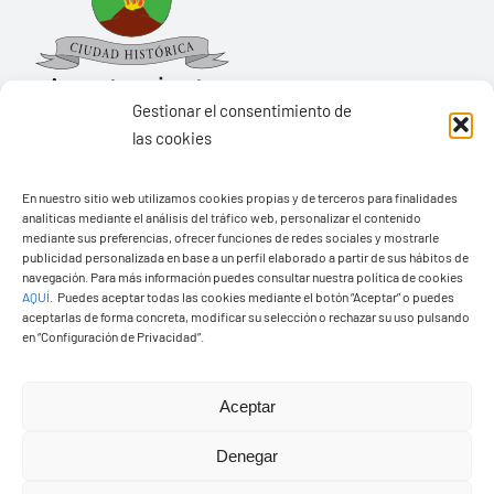
Gestionar el consentimiento de
las cookies
Ayuntamiento de Yaiza
En nuestro sitio web utilizamos cookies propias y de terceros para finalidades
Pza. de Los Remedios, 1
analíticas mediante el análisis del tráfico web, personalizar el contenido
35570 – Yaiza
mediante sus preferencias, ofrecer funciones de redes sociales y mostrarle
publicidad personalizada en base a un perfil elaborado a partir de sus hábitos de
Tel:
928 83 62 20
navegación. Para más información puedes consultar nuestra política de cookies
AQUÍ
.
Puedes aceptar todas las cookies mediante el botón “Aceptar” o puedes
aceptarlas de forma concreta, modificar su selección o rechazar su uso pulsando
en “Configuración de Privacidad”.
Toggle
Navigation
© Copyright2026 Ayuntamiento de Yaiza - Todos los
Transparencia
Aceptar
derechos reservads
Denegar
Aviso legal
Diseño web Solucionet.com
&
Cibernatural