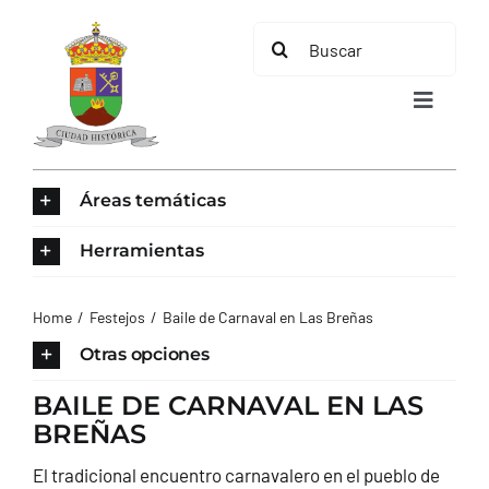
Saltar
Buscar:
al
contenido
Toggle
Navigat
INICIO
Áreas temáticas
ÁREAS TEMÁTICAS
Herramientas
EL MUNICIPIO
Home
Festejos
Baile de Carnaval en Las Breñas
Otras opciones
AYUNTAMIENTO
BAILE DE CARNAVAL EN LAS
BREÑAS
TURISMO
El tradicional encuentro carnavalero en el pueblo de