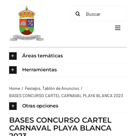
Saltar
Buscar:
al
contenido
Toggle
Navigat
INICIO
Áreas temáticas
ÁREAS TEMÁTICAS
Herramientas
EL MUNICIPIO
Home
Festejos
Tablón de Anuncios
BASES CONCURSO CARTEL CARNAVAL PLAYA BLANCA 2023
AYUNTAMIENTO
Otras opciones
BASES CONCURSO CARTEL
TURISMO
CARNAVAL PLAYA BLANCA
2023