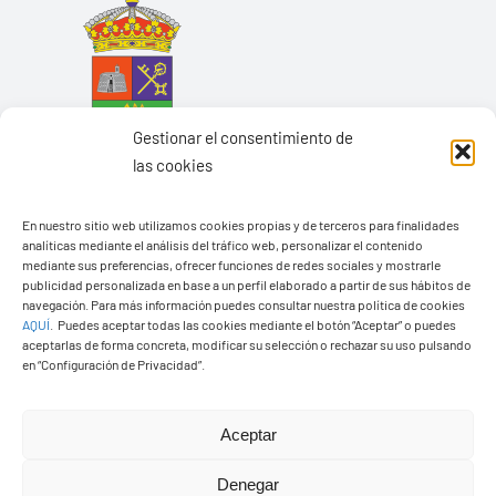
Gestionar el consentimiento de
las cookies
En nuestro sitio web utilizamos cookies propias y de terceros para finalidades
analíticas mediante el análisis del tráfico web, personalizar el contenido
mediante sus preferencias, ofrecer funciones de redes sociales y mostrarle
Ayuntamiento de Yaiza
publicidad personalizada en base a un perfil elaborado a partir de sus hábitos de
navegación. Para más información puedes consultar nuestra política de cookies
Pza. de Los Remedios, 1
AQUÍ
.
Puedes aceptar todas las cookies mediante el botón “Aceptar” o puedes
35570 – Yaiza
aceptarlas de forma concreta, modificar su selección o rechazar su uso pulsando
en “Configuración de Privacidad”.
Tel:
928 83 62 20
Aceptar
Toggle
Navigation
Denegar