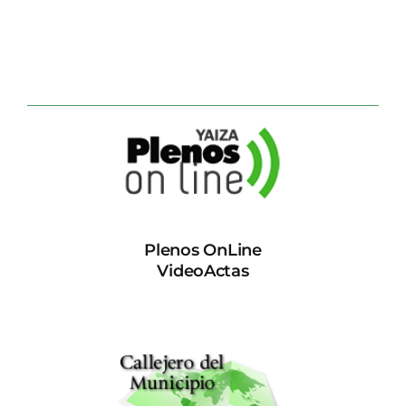
Plenos OnLine
VideoActas