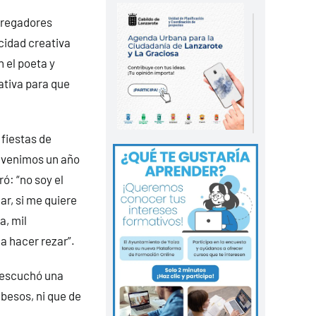
bregadores
cidad creativa
 el poeta y
ativa para que
 fiestas de
, venimos un año
ó: “no soy el
ar, si me quiere
a, mil
 a hacer rezar”.
a escuchó una
 besos, ni que de