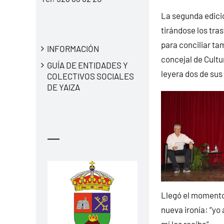
La segunda edici
tirándose los tra
para conciliar ta
INFORMACIÓN
concejal de Cultu
GUÍA DE ENTIDADES Y
leyera dos de sus
COLECTIVOS SOCIALES
DE YAIZA
—
Llegó el momento 
nueva ironía: “yo 
mí los reciba”.