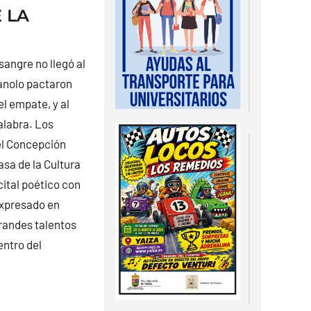
 LA
sangre no llegó al
Manolo pactaron
l empate, y al
palabra. Los
el Concepción
asa de la Cultura
ital poético con
expresado en
randes talentos
entro del