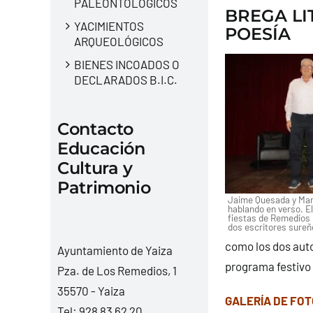
PALEONTOLÓGICOS
BREGA LI
YACIMIENTOS
POESÍA
ARQUEOLÓGICOS
BIENES INCOADOS O
DECLARADOS B.I.C.
Contacto
Educación
Cultura y
Patrimonio
Jaime Quesada y Man
hablando en verso. E
fiestas de Remedios 
dos escritores sureñ
como los dos auto
Ayuntamiento de Yaiza
programa festivo 
Pza. de Los Remedios, 1
35570 - Yaiza
GALERÍA DE FOT
Tel:
928 83 62 20