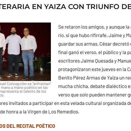
TERARIA EN YAIZA CON TRIUNFO DE
Se retaron los amigos, y aunque la 
río, sí que hubo rifirrafe, Jaime y 
guardar sus armas, César decretó e
final ganó el verso, el público y la 
escritores Jaime Quesada y Manu
protagonizaron este jueves en la C
Benito Pérez Armas de Yaiza un rec
uel Concepción se “enfrentan”
mucha chicha, debate dialéctico 
l mano a mano poético en las
representa el talento de los
verso que solo pueden mantener g
os.
res invitados a participar en esta velada cultural organizada d
de honra a la Virgen de Los Remedios.
OS DEL RECITAL POÉTICO