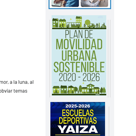
r, a la luna, al
 obviar temas