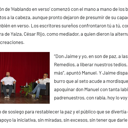
ón de ‘Hablando en verso’ comenzó con el mano a mano de los 
stos a la cabeza, aunque pronto dejaron de presumir de su capa
mbién en verso. Los escritores sureños confrontaron tú a tú, con
ra de Yaiza, César Rijo, como mediador, a quien dieron la altern
 creaciones.
“Don Jaime y yo, en son de paz, a las
Remedios, a liberar nuestros tedios
más”, apuntó Manuel. Y Jaime dispar
burro que al seto acude a mordisque
apoquinar don Manuel con tanta labi
padrenuestros, con rabia, hoy lo voy
de sosiego para restablecer la paz y el público que se divertí
apoyo la iniciativa, sin miradas, sin excesos, sin tener que darle