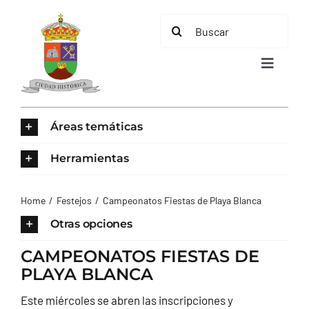
Saltar
Buscar:
al
contenido
Toggle
Navigat
INICIO
Áreas temáticas
ÁREAS TEMÁTICAS
Herramientas
EL MUNICIPIO
Home
Festejos
Campeonatos Fiestas de Playa Blanca
Otras opciones
AYUNTAMIENTO
CAMPEONATOS FIESTAS DE
PLAYA BLANCA
TURISMO
Este miércoles se abren las inscripciones y