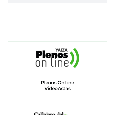
Plenos OnLine
VideoActas