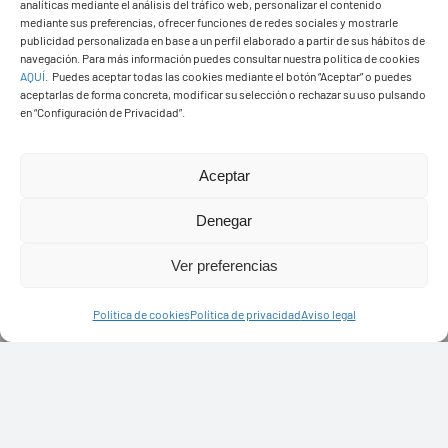
analíticas mediante el análisis del tráfico web, personalizar el contenido
mediante sus preferencias, ofrecer funciones de redes sociales y mostrarle
publicidad personalizada en base a un perfil elaborado a partir de sus hábitos de
navegación. Para más información puedes consultar nuestra política de cookies
AQUÍ
.
Puedes aceptar todas las cookies mediante el botón “Aceptar” o puedes
aceptarlas de forma concreta, modificar su selección o rechazar su uso pulsando
en “Configuración de Privacidad”.
Aceptar
Denegar
Ver preferencias
Política de cookies
Política de privacidad
Aviso legal
PASEOS EN CAMELLO