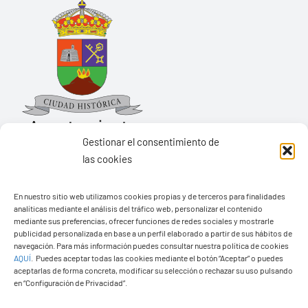
Gestionar el consentimiento de
las cookies
Ayuntamiento de Yaiza
En nuestro sitio web utilizamos cookies propias y de terceros para finalidades
Pza. de Los Remedios, 1
analíticas mediante el análisis del tráfico web, personalizar el contenido
35570 – Yaiza
mediante sus preferencias, ofrecer funciones de redes sociales y mostrarle
publicidad personalizada en base a un perfil elaborado a partir de sus hábitos de
Tel:
928 83 62 20
navegación. Para más información puedes consultar nuestra política de cookies
AQUÍ
.
Puedes aceptar todas las cookies mediante el botón “Aceptar” o puedes
aceptarlas de forma concreta, modificar su selección o rechazar su uso pulsando
en “Configuración de Privacidad”.
Toggle
Navigation