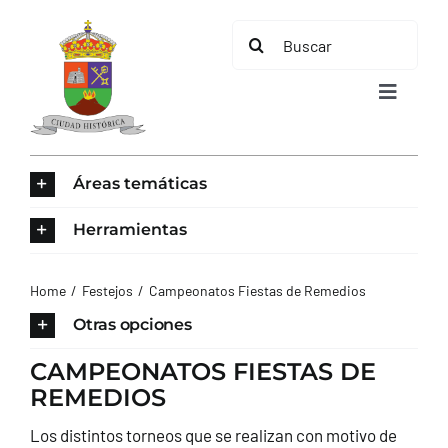
Saltar
Buscar:
al
contenido
Toggle
Navigat
INICIO
Áreas temáticas
ÁREAS TEMÁTICAS
Herramientas
EL MUNICIPIO
Home
Festejos
Campeonatos Fiestas de Remedios
Otras opciones
AYUNTAMIENTO
CAMPEONATOS FIESTAS DE
REMEDIOS
TURISMO
Los distintos torneos que se realizan con motivo de