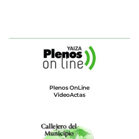
Plenos OnLine
VideoActas