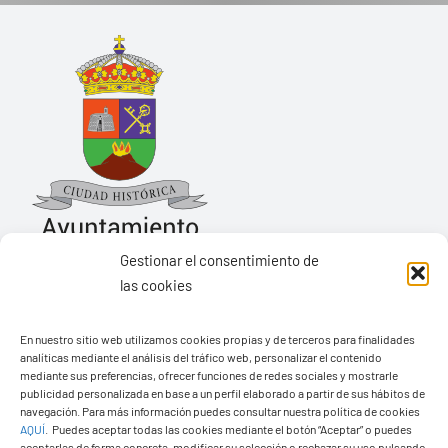
Gestionar el consentimiento de
las cookies
Ayuntamiento de Yaiza
En nuestro sitio web utilizamos cookies propias y de terceros para finalidades
Pza. de Los Remedios, 1
analíticas mediante el análisis del tráfico web, personalizar el contenido
35570 – Yaiza
mediante sus preferencias, ofrecer funciones de redes sociales y mostrarle
publicidad personalizada en base a un perfil elaborado a partir de sus hábitos de
Tel:
928 83 62 20
navegación. Para más información puedes consultar nuestra política de cookies
AQUÍ
.
Puedes aceptar todas las cookies mediante el botón “Aceptar” o puedes
aceptarlas de forma concreta, modificar su selección o rechazar su uso pulsando