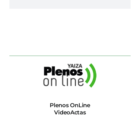
Plenos OnLine
VideoActas