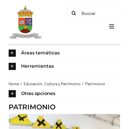
Saltar
Buscar:
al
contenido
Toggle
Navigat
INICIO
Áreas temáticas
ÁREAS TEMÁTICAS
Herramientas
EL MUNICIPIO
Home
Educación, Cultura y Patrimonio
Patrimonio
Otras opciones
AYUNTAMIENTO
PATRIMONIO
TURISMO