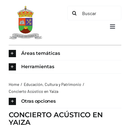
Saltar
Buscar:
al
contenido
Toggle
Navigat
INICIO
Áreas temáticas
ÁREAS TEMÁTICAS
Herramientas
EL MUNICIPIO
Home
Educación, Cultura y Patrimonio
Concierto Acústico en Yaiza
AYUNTAMIENTO
Otras opciones
CONCIERTO ACÚSTICO EN
TURISMO
YAIZA