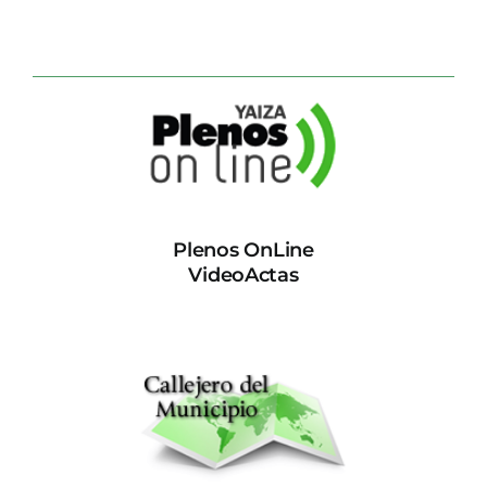
Plenos OnLine
VideoActas