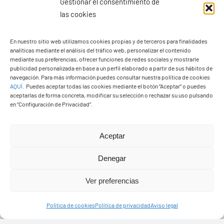
Gestionar el consentimiento de
las cookies
En nuestro sitio web utilizamos cookies propias y de terceros para finalidades
analíticas mediante el análisis del tráfico web, personalizar el contenido
mediante sus preferencias, ofrecer funciones de redes sociales y mostrarle
publicidad personalizada en base a un perfil elaborado a partir de sus hábitos de
navegación. Para más información puedes consultar nuestra política de cookies
AQUÍ
.
Puedes aceptar todas las cookies mediante el botón “Aceptar” o puedes
aceptarlas de forma concreta, modificar su selección o rechazar su uso pulsando
Ayuntamiento de Yaiza
en “Configuración de Privacidad”.
Pza. de Los Remedios, 1
35570 – Yaiza
Aceptar
Tel:
928 83 62 20
Denegar
Ver preferencias
Toggle
Navigation
Política de cookies
Política de privacidad
Aviso legal
© Copyright2026 Ayuntamiento de Yaiza - Todos los
Transparencia
derechos reservads