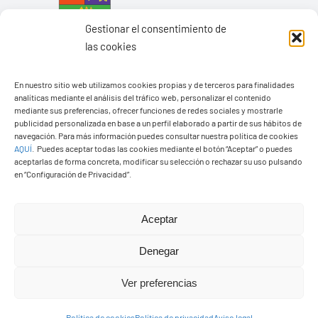
Gestionar el consentimiento de
las cookies
En nuestro sitio web utilizamos cookies propias y de terceros para finalidades
analíticas mediante el análisis del tráfico web, personalizar el contenido
mediante sus preferencias, ofrecer funciones de redes sociales y mostrarle
Ayuntamiento de Yaiza
publicidad personalizada en base a un perfil elaborado a partir de sus hábitos de
navegación. Para más información puedes consultar nuestra política de cookies
Pza. de Los Remedios, 1
AQUÍ
.
Puedes aceptar todas las cookies mediante el botón “Aceptar” o puedes
35570 – Yaiza
aceptarlas de forma concreta, modificar su selección o rechazar su uso pulsando
en “Configuración de Privacidad”.
Tel:
928 83 62 20
Aceptar
oggle
avigation
Denegar
© Copyright2026 Ayuntamiento de Yaiza - Todos los
Ver preferencias
derechos reservads
Transparencia
Política de cookies
Política de privacidad
Aviso legal