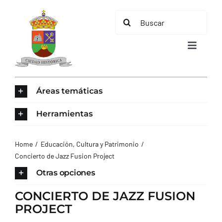
Saltar
Buscar:
al
contenido
Toggle
Navigat
Áreas temáticas
INICIO
Herramientas
ÁREAS TEMÁTICAS
Home
Educación, Cultura y Patrimonio
Concierto de Jazz Fusion Project
EL MUNICIPIO
Otras opciones
AYUNTAMIENTO
CONCIERTO DE JAZZ FUSION
PROJECT