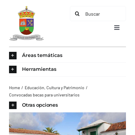
Saltar
Buscar:
al
contenido
Toggle
Navigat
INICIO
Áreas temáticas
ÁREAS TEMÁTICAS
Herramientas
EL MUNICIPIO
Home
Educación, Cultura y Patrimonio
Convocadas becas para universitarios
AYUNTAMIENTO
Otras opciones
TURISMO