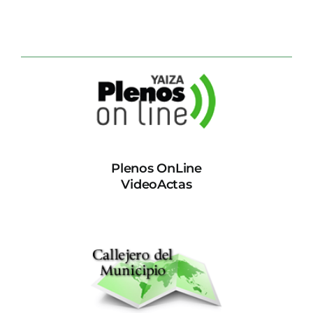
Plenos OnLine
VideoActas