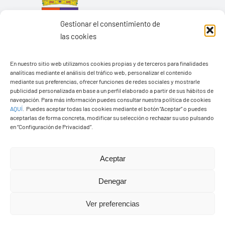
Gestionar el consentimiento de
las cookies
En nuestro sitio web utilizamos cookies propias y de terceros para finalidades
analíticas mediante el análisis del tráfico web, personalizar el contenido
mediante sus preferencias, ofrecer funciones de redes sociales y mostrarle
publicidad personalizada en base a un perfil elaborado a partir de sus hábitos de
navegación. Para más información puedes consultar nuestra política de cookies
Ayuntamiento de Yaiza
AQUÍ
.
Puedes aceptar todas las cookies mediante el botón “Aceptar” o puedes
aceptarlas de forma concreta, modificar su selección o rechazar su uso pulsando
Pza. de Los Remedios, 1
en “Configuración de Privacidad”.
35570 – Yaiza
Tel:
928 83 62 20
Aceptar
Denegar
Toggle
Navigation
Ver preferencias
© Copyright2026 Ayuntamiento de Yaiza - Todos los
Transparencia