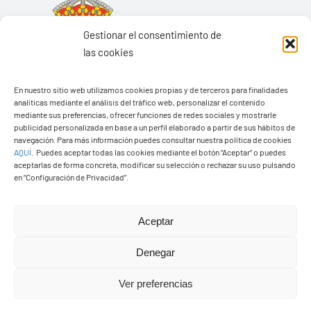
Gestionar el consentimiento de
las cookies
En nuestro sitio web utilizamos cookies propias y de terceros para finalidades
analíticas mediante el análisis del tráfico web, personalizar el contenido
mediante sus preferencias, ofrecer funciones de redes sociales y mostrarle
publicidad personalizada en base a un perfil elaborado a partir de sus hábitos de
navegación. Para más información puedes consultar nuestra política de cookies
AQUÍ
.
Puedes aceptar todas las cookies mediante el botón “Aceptar” o puedes
aceptarlas de forma concreta, modificar su selección o rechazar su uso pulsando
Ayuntamiento de Yaiza
en “Configuración de Privacidad”.
Pza. de Los Remedios, 1
35570 – Yaiza
Aceptar
Tel:
928 83 62 20
Denegar
Ver preferencias
Toggle
Navigation