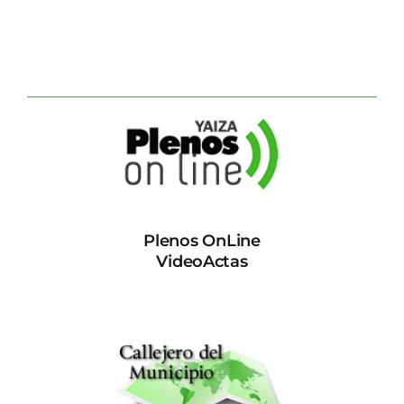
Plenos OnLine
VideoActas