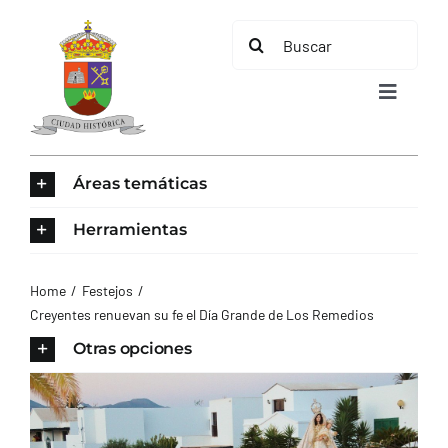
Saltar
Buscar:
al
contenido
Toggle
Navigat
INICIO
Áreas temáticas
ÁREAS TEMÁTICAS
Herramientas
EL MUNICIPIO
Home
Festejos
Creyentes renuevan su fe el Día Grande de Los Remedios
AYUNTAMIENTO
Otras opciones
TURISMO