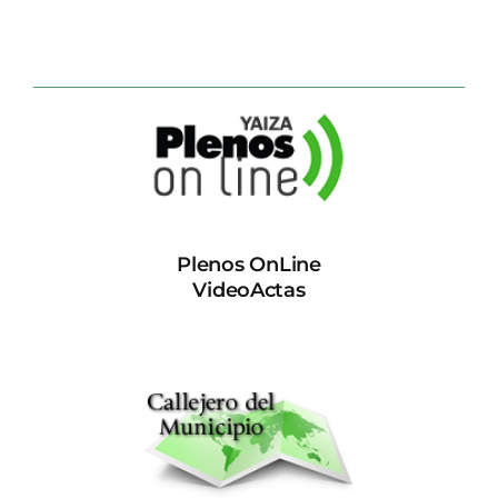
Plenos OnLine
VideoActas