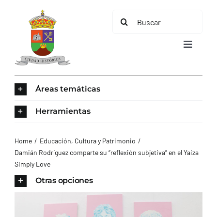
Saltar
Buscar:
al
contenido
Toggle
Navigat
INICIO
Áreas temáticas
ÁREAS TEMÁTICAS
Herramientas
EL MUNICIPIO
Home
Educación, Cultura y Patrimonio
Damián Rodríguez comparte su “reflexión subjetiva” en el Yaiza
Simply Love
AYUNTAMIENTO
Otras opciones
TURISMO