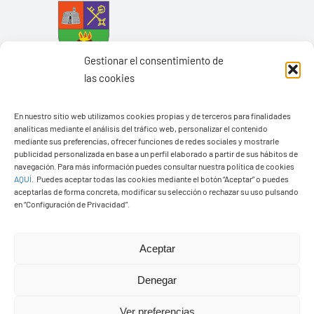
Gestionar el consentimiento de
las cookies
En nuestro sitio web utilizamos cookies propias y de terceros para finalidades
analíticas mediante el análisis del tráfico web, personalizar el contenido
mediante sus preferencias, ofrecer funciones de redes sociales y mostrarle
Ayuntamiento de Yaiza
publicidad personalizada en base a un perfil elaborado a partir de sus hábitos de
navegación. Para más información puedes consultar nuestra política de cookies
Pza. de Los Remedios, 1
AQUÍ
.
Puedes aceptar todas las cookies mediante el botón “Aceptar” o puedes
35570 – Yaiza
aceptarlas de forma concreta, modificar su selección o rechazar su uso pulsando
en “Configuración de Privacidad”.
Tel:
928 83 62 20
Aceptar
Toggle
Navigation
Denegar
© Copyright2026 Ayuntamiento de Yaiza - Todos los
Transparencia
Ver preferencias