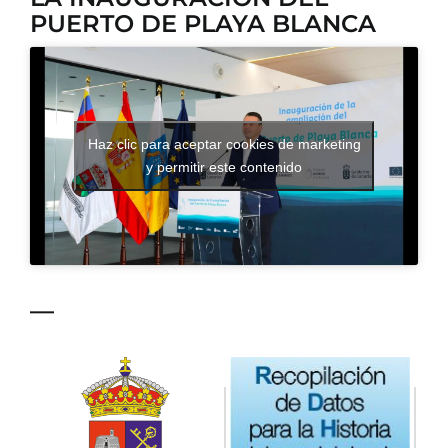
PUERTO DE PLAYA BLANCA
CONTACTO
Haz clic para aceptar cookies de marketing
y permitir este contenido
—