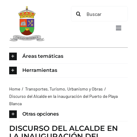
Saltar
Buscar:
al
contenido
Toggle
Navigat
INICIO
Áreas temáticas
ÁREAS TEMÁTICAS
Herramientas
EL MUNICIPIO
Home
Transportes
Turismo
Urbanismo y Obras
Discurso del Alcalde en la inauguración del Puerto de Playa
Blanca
AYUNTAMIENTO
Otras opciones
TURISMO
DISCURSO DEL ALCALDE EN
LA INAUGURACIÓN DEL