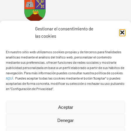
Gestionar el consentimiento de
las cookies
En nuestro sitio web utilizamos cookies propias y de terceros para finalidades
Ayuntamiento de Yaiza
analíticas mediante el análisis del tráfico web, personalizar el contenido
mediante sus preferencias, ofrecer funciones de redes sociales y mostrarle
Pza. de Los Remedios, 1
publicidad personalizada en base a un perfil elaborado a partir de sus hábitos de
navegación. Para más información puedes consultar nuestra política de cookies
35570 – Yaiza
AQUÍ
.
Puedes aceptar todas las cookies mediante el botón “Aceptar” o puedes
Tel:
928 83 62 20
aceptarlas de forma concreta, modificar su selección o rechazar su uso pulsando
en “Configuración de Privacidad”.
Toggle
Aceptar
Navigation
© Copyright2026 Ayuntamiento de Yaiza - Todos los
Transparencia
Denegar
derechos reservads