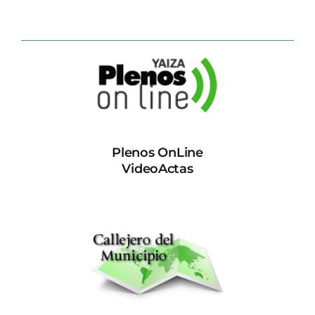
Plenos OnLine
VideoActas