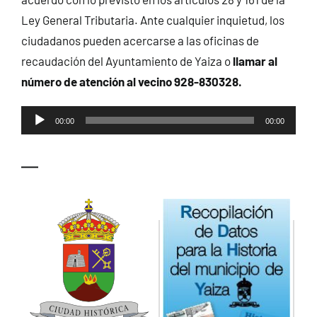
Ley General Tributaria. Ante cualquier inquietud, los
ciudadanos pueden acercarse a las oficinas de
recaudación del Ayuntamiento de Yaiza o
llamar al
número de atención al vecino 928-830328.
Reproductor
00:00
00:00
de
audio
—