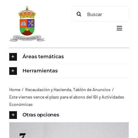
Saltar
Buscar:
al
contenido
Toggle
Navigat
INICIO
Áreas temáticas
ÁREAS TEMÁTICAS
Herramientas
EL MUNICIPIO
Home
Recaudación y Hacienda
Tablón de Anuncios
Este viernes vence el plazo para el abono del IBI y Actividades
Económicas
AYUNTAMIENTO
Otras opciones
TURISMO