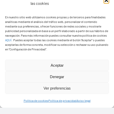
las cookies
En nuestro sitio web utilizamos cookies propias y de terceros para finalidades
analíticas mediante el análisis del tráfico web, personalizar el contenido
mediante sus preferencias, ofrecer funciones de redes sociales y mostrarle
Ayuntamiento de Yaiza
publicidad personalizada en base a un perfil elaborado a partir de sus hábitos de
navegación. Para más información puedes consultar nuestra política de cookies
Pza. de Los Remedios, 1
AQUÍ
.
Puedes aceptar todas las cookies mediante el botón “Aceptar” o puedes
35570 – Yaiza
aceptarlas de forma concreta, modificar su selección o rechazar su uso pulsando
en “Configuración de Privacidad”.
Tel:
928 83 62 20
Aceptar
Toggle
Navigation
Denegar
© Copyright2026 Ayuntamiento de Yaiza - Todos los
Transparencia
Ver preferencias
derechos reservads
Aviso legal
Política de cookies
Política de privacidad
Aviso legal
Diseño web Solucionet.com
&
Cibernatural