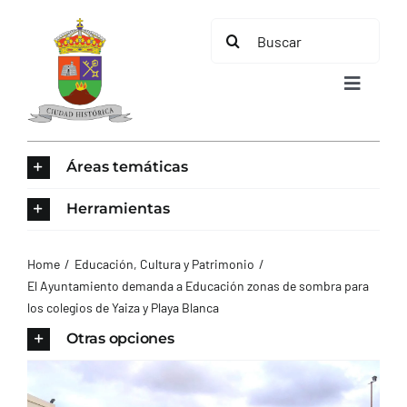
Saltar
Buscar:
al
contenido
Toggle
Navigat
INICIO
Áreas temáticas
ÁREAS TEMÁTICAS
Herramientas
EL MUNICIPIO
Home
Educación, Cultura y Patrimonio
El Ayuntamiento demanda a Educación zonas de sombra para
los colegios de Yaiza y Playa Blanca
AYUNTAMIENTO
Otras opciones
TURISMO