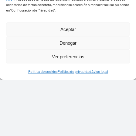
aceptarlas de forma concreta, modificar su selección o rechazar su uso pulsando
en “Configuración de Privacidad”.
Aceptar
Denegar
Ver preferencias
Política de cookies
Política de privacidad
Aviso legal
Ayuntamiento de Yaiza
Pza. de Los Remedios, 1