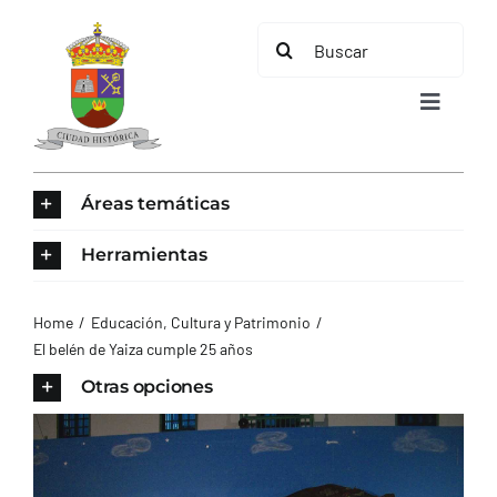
Saltar
Buscar:
al
contenido
Toggle
Navigat
INICIO
Áreas temáticas
ÁREAS TEMÁTICAS
Herramientas
EL MUNICIPIO
Home
Educación, Cultura y Patrimonio
El belén de Yaiza cumple 25 años
AYUNTAMIENTO
Otras opciones
TURISMO