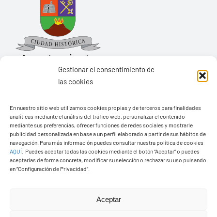
Gestionar el consentimiento de
las cookies
Ayuntamiento de Yaiza
En nuestro sitio web utilizamos cookies propias y de terceros para finalidades
Pza. de Los Remedios, 1
analíticas mediante el análisis del tráfico web, personalizar el contenido
35570 – Yaiza
mediante sus preferencias, ofrecer funciones de redes sociales y mostrarle
publicidad personalizada en base a un perfil elaborado a partir de sus hábitos de
Tel:
928 83 62 20
navegación. Para más información puedes consultar nuestra política de cookies
AQUÍ
.
Puedes aceptar todas las cookies mediante el botón “Aceptar” o puedes
aceptarlas de forma concreta, modificar su selección o rechazar su uso pulsando
en “Configuración de Privacidad”.
Toggle
Navigation
© Copyright2026 Ayuntamiento de Yaiza - Todos los
Transparencia
Aceptar
derechos reservads