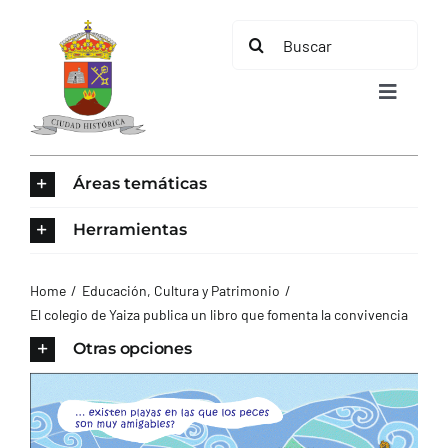
Saltar
Buscar:
al
contenido
Toggle
Navigat
INICIO
Áreas temáticas
ÁREAS TEMÁTICAS
Herramientas
EL MUNICIPIO
Home
Educación, Cultura y Patrimonio
El colegio de Yaiza publica un libro que fomenta la convivencia
AYUNTAMIENTO
Otras opciones
TURISMO