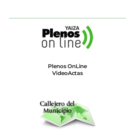
Plenos OnLine
VideoActas