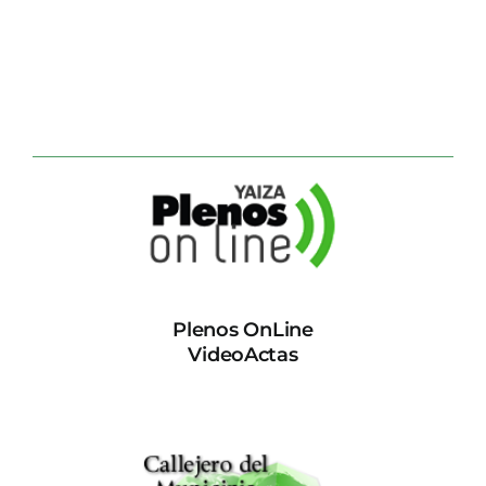
Plenos OnLine
VideoActas