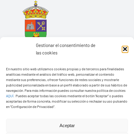
Gestionar el consentimiento de
las cookies
En nuestro sitio web utilizamos cookies propias y de terceros para finalidades
analíticas mediante el análisis del tráfico web, personalizar el contenido
mediante sus preferencias, ofrecer funciones de redes sociales y mostrarle
Ayuntamiento de Yaiza
publicidad personalizada en base a un perfil elaborado a partir de sus hábitos de
navegación. Para más información puedes consultar nuestra política de cookies
Pza. de Los Remedios, 1
AQUÍ
.
Puedes aceptar todas las cookies mediante el botón “Aceptar” o puedes
35570 – Yaiza
aceptarlas de forma concreta, modificar su selección o rechazar su uso pulsando
en “Configuración de Privacidad”.
Tel:
928 83 62 20
Aceptar
Toggle