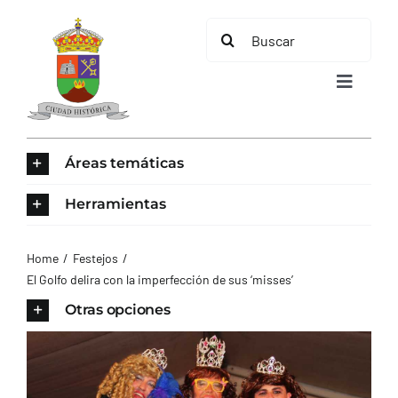
Saltar
Buscar:
al
contenido
Toggle
Navigat
INICIO
Áreas temáticas
ÁREAS TEMÁTICAS
Herramientas
EL MUNICIPIO
Home
Festejos
El Golfo delira con la imperfección de sus ‘misses’
AYUNTAMIENTO
Otras opciones
TURISMO