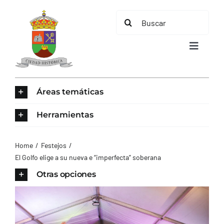
Saltar
Buscar:
al
contenido
Toggle
Navigat
INICIO
Áreas temáticas
ÁREAS TEMÁTICAS
Herramientas
EL MUNICIPIO
Home
Festejos
El Golfo elige a su nueva e “imperfecta” soberana
AYUNTAMIENTO
Otras opciones
TURISMO