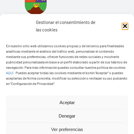
Gestionar el consentimiento de
las cookies
En nuestro sitio web utilizamos cookies propias y de terceros para finalidades
Ayuntamiento de Yaiza
analíticas mediante el análisis del tráfico web, personalizar el contenido
mediante sus preferencias, ofrecer funciones de redes sociales y mostrarle
Pza. de Los Remedios, 1
publicidad personalizada en base a un perfil elaborado a partir de sus hábitos de
navegación. Para más información puedes consultar nuestra política de cookies
35570 – Yaiza
AQUÍ
.
Puedes aceptar todas las cookies mediante el botón “Aceptar” o puedes
Tel:
928 83 62 20
aceptarlas de forma concreta, modificar su selección o rechazar su uso pulsando
en “Configuración de Privacidad”.
Toggle
Aceptar
Navigation
© Copyright2026 Ayuntamiento de Yaiza - Todos los
Transparencia
Denegar
derechos reservads
Ver preferencias
Aviso legal