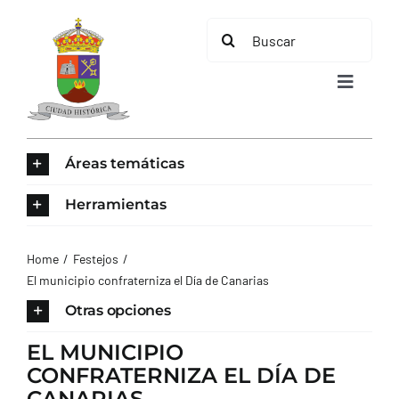
Saltar
Buscar:
al
contenido
Toggle
Navigat
INICIO
Áreas temáticas
ÁREAS TEMÁTICAS
Herramientas
EL MUNICIPIO
Home
Festejos
El municipio confraterniza el Día de Canarias
AYUNTAMIENTO
Otras opciones
EL MUNICIPIO
TURISMO
CONFRATERNIZA EL DÍA DE
CANARIAS