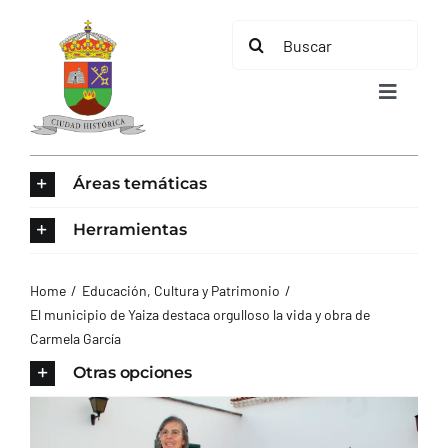
Saltar
Buscar:
al
contenido
Toggle
Navigat
INICIO
Áreas temáticas
ÁREAS TEMÁTICAS
Herramientas
EL MUNICIPIO
Home
Educación, Cultura y Patrimonio
El municipio de Yaiza destaca orgulloso la vida y obra de
Carmela García
AYUNTAMIENTO
Otras opciones
TURISMO