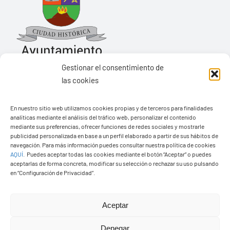
Gestionar el consentimiento de
las cookies
Ayuntamiento de Yaiza
En nuestro sitio web utilizamos cookies propias y de terceros para finalidades
Pza. de Los Remedios, 1
analíticas mediante el análisis del tráfico web, personalizar el contenido
35570 – Yaiza
mediante sus preferencias, ofrecer funciones de redes sociales y mostrarle
publicidad personalizada en base a un perfil elaborado a partir de sus hábitos de
Tel:
928 83 62 20
navegación. Para más información puedes consultar nuestra política de cookies
AQUÍ
.
Puedes aceptar todas las cookies mediante el botón “Aceptar” o puedes
aceptarlas de forma concreta, modificar su selección o rechazar su uso pulsando
en “Configuración de Privacidad”.
Toggle
Navigation
© Copyright2026 Ayuntamiento de Yaiza - Todos los
Transparencia
Aceptar
derechos reservads
Denegar