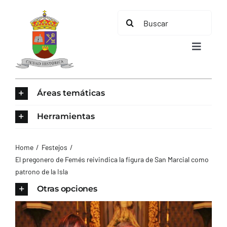
Saltar
Buscar:
al
contenido
Toggle
Navigat
INICIO
Áreas temáticas
ÁREAS TEMÁTICAS
Herramientas
EL MUNICIPIO
Home
Festejos
El pregonero de Femés reivindica la figura de San Marcial como
patrono de la Isla
AYUNTAMIENTO
Otras opciones
TURISMO