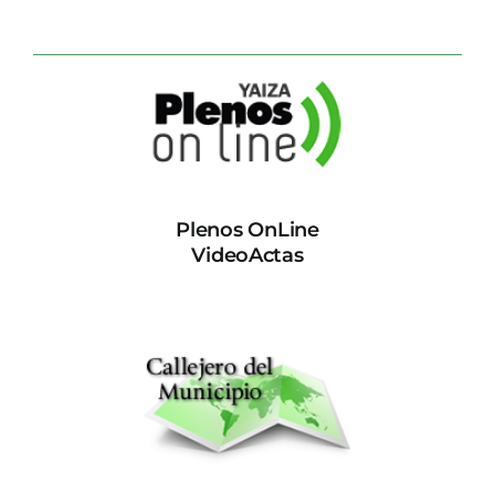
Plenos OnLine
VideoActas