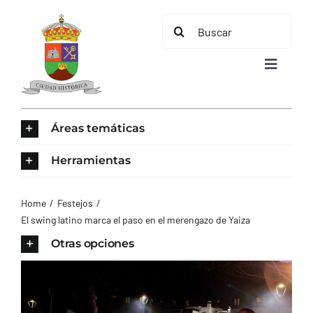
Saltar
Buscar:
al
contenido
Toggle
Navigat
INICIO
Áreas temáticas
ÁREAS TEMÁTICAS
Herramientas
EL MUNICIPIO
Home
Festejos
El swing latino marca el paso en el merengazo de Yaiza
AYUNTAMIENTO
Otras opciones
TURISMO