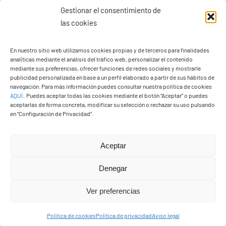
Gestionar el consentimiento de
las cookies
PASEOS EN CAMELLO
En nuestro sitio web utilizamos cookies propias y de terceros para finalidades
analíticas mediante el análisis del tráfico web, personalizar el contenido
mediante sus preferencias, ofrecer funciones de redes sociales y mostrarle
publicidad personalizada en base a un perfil elaborado a partir de sus hábitos de
navegación. Para más información puedes consultar nuestra política de cookies
AQUÍ
.
Puedes aceptar todas las cookies mediante el botón “Aceptar” o puedes
aceptarlas de forma concreta, modificar su selección o rechazar su uso pulsando
en “Configuración de Privacidad”.
Aceptar
Denegar
Ver preferencias
Política de cookies
Política de privacidad
Aviso legal