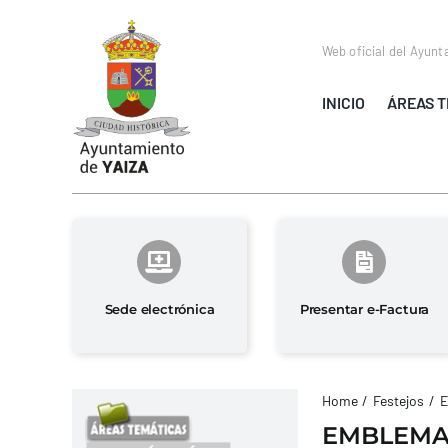
Saltar
al
Web oficial del Ayunt
contenido
INICIO
ÁREAS T
Sede electrónica
Presentar e-Factura
Home
Festejos
E
EMBLEMAS