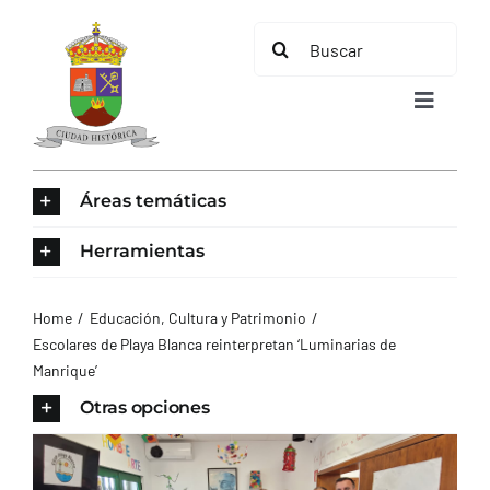
Saltar
Buscar:
al
contenido
Toggle
Navigat
INICIO
Áreas temáticas
ÁREAS TEMÁTICAS
Herramientas
EL MUNICIPIO
Home
Educación, Cultura y Patrimonio
Escolares de Playa Blanca reinterpretan ‘Luminarias de
Manrique’
AYUNTAMIENTO
Otras opciones
TURISMO