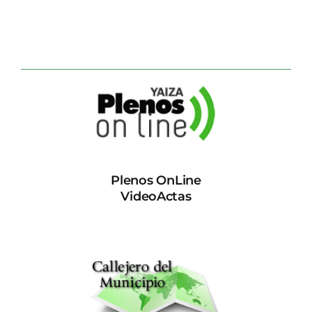
Plenos OnLine
VideoActas