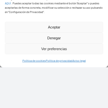
AQUÍ
.
Puedes aceptar todas las cookies mediante el botón “Aceptar” o puedes
aceptarlas de forma concreta, modificar su selección o rechazar su uso pulsando
en “Configuración de Privacidad”.
Aceptar
Denegar
Ver preferencias
Política de cookies
Política de privacidad
Aviso legal
PASEOS EN CAMELLO