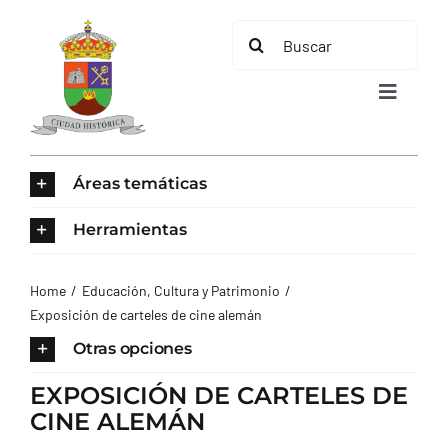
Saltar
Buscar:
al
contenido
Toggle
Navigat
INICIO
Áreas temáticas
ÁREAS TEMÁTICAS
Herramientas
EL MUNICIPIO
Home
Educación, Cultura y Patrimonio
Exposición de carteles de cine alemán
AYUNTAMIENTO
Otras opciones
EXPOSICIÓN DE CARTELES DE
TURISMO
CINE ALEMÁN