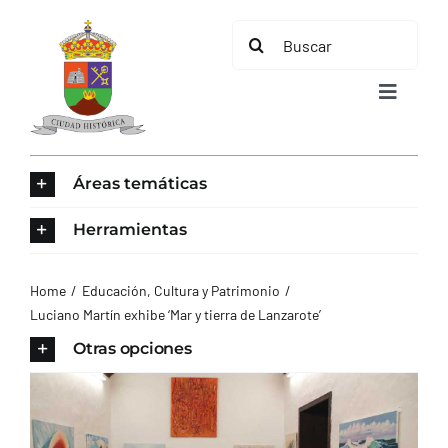
Saltar
Buscar:
al
contenido
Toggle
Navigat
INICIO
Áreas temáticas
ÁREAS TEMÁTICAS
Herramientas
EL MUNICIPIO
Home
Educación, Cultura y Patrimonio
Luciano Martín exhibe ‘Mar y tierra de Lanzarote’
AYUNTAMIENTO
Otras opciones
TURISMO