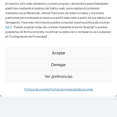
En nuestro sitio web utilizamos cookies propias y de terceros para finalidades
analíticas mediante el análisis del tráfico web, personalizar el contenido
mediante sus preferencias, ofrecer funciones de redes sociales y mostrarle
publicidad personalizada en base a un perfil elaborado a partir de sus hábitos de
navegación. Para más información puedes consultar nuestra política de cookies
AQUÍ
.
Puedes aceptar todas las cookies mediante el botón “Aceptar” o puedes
aceptarlas de forma concreta, modificar su selección o rechazar su uso pulsando
en “Configuración de Privacidad”.
Ayuntamiento de Yaiza
Aceptar
Pza. de Los Remedios, 1
Denegar
35570 – Yaiza
Tel:
928 83 62 20
Ver preferencias
Política de cookies
Política de privacidad
Aviso legal
Toggle
Navigation
© Copyright2026 Ayuntamiento de Yaiza - Todos los
Transparencia
derechos reservads