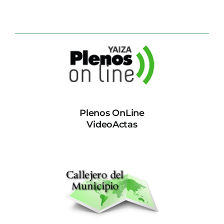
Plenos OnLine
VideoActas