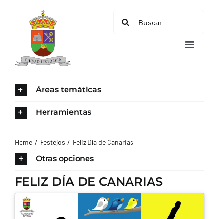
Saltar
Buscar:
al
contenido
Toggle
Navigat
INICIO
Áreas temáticas
ÁREAS TEMÁTICAS
Herramientas
EL MUNICIPIO
Home
Festejos
Feliz Día de Canarias
Otras opciones
AYUNTAMIENTO
FELIZ DÍA DE CANARIAS
TURISMO