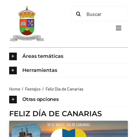
Saltar
Buscar:
al
contenido
Toggle
Navigat
INICIO
Áreas temáticas
ÁREAS TEMÁTICAS
Herramientas
EL MUNICIPIO
Home
Festejos
Feliz Día de Canarias
Otras opciones
AYUNTAMIENTO
FELIZ DÍA DE CANARIAS
TURISMO