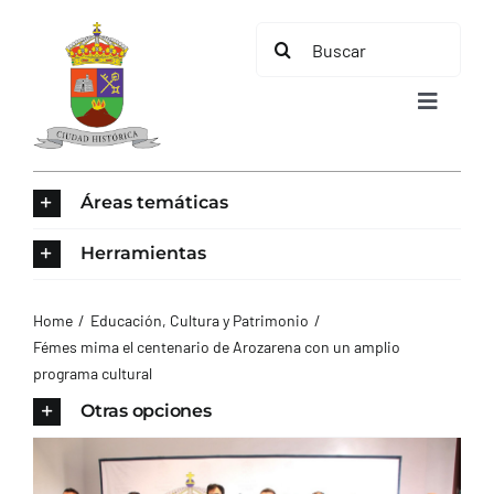
Saltar
Buscar:
al
contenido
Toggle
Navigat
INICIO
Áreas temáticas
ÁREAS TEMÁTICAS
Herramientas
EL MUNICIPIO
Home
Educación, Cultura y Patrimonio
Fémes mima el centenario de Arozarena con un amplio
programa cultural
AYUNTAMIENTO
Otras opciones
TURISMO