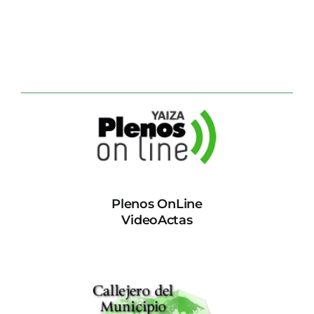
Plenos OnLine
VideoActas