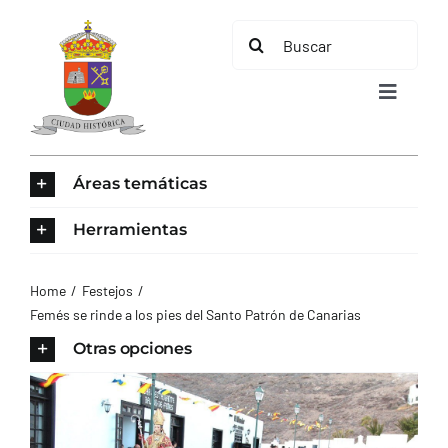
Saltar
Buscar:
al
contenido
Toggle
Navigat
INICIO
Áreas temáticas
ÁREAS TEMÁTICAS
Herramientas
EL MUNICIPIO
Home
Festejos
Femés se rinde a los pies del Santo Patrón de Canarias
AYUNTAMIENTO
Otras opciones
TURISMO