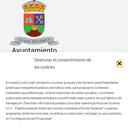
Gestionar el consentimiento de
las cookies
Ayuntamiento de Yaiza
En nuestro sitio web utilizamos cookies propias y de terceros para finalidades
Pza. de Los Remedios, 1
analíticas mediante el análisis del tráfico web, personalizar el contenido
35570 – Yaiza
mediante sus preferencias, ofrecer funciones de redes sociales y mostrarle
publicidad personalizada en base a un perfil elaborado a partir de sus hábitos de
Tel:
928 83 62 20
navegación. Para más información puedes consultar nuestra política de cookies
AQUÍ
.
Puedes aceptar todas las cookies mediante el botón “Aceptar” o puedes
aceptarlas de forma concreta, modificar su selección o rechazar su uso pulsando
en “Configuración de Privacidad”.
Toggle
Navigation