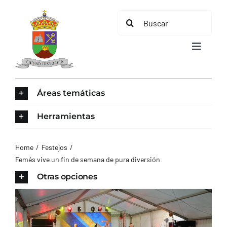
Saltar
Buscar:
al
contenido
Toggle
Navigat
INICIO
Áreas temáticas
ÁREAS TEMÁTICAS
Herramientas
EL MUNICIPIO
Home
Festejos
Femés vive un fin de semana de pura diversión
AYUNTAMIENTO
Otras opciones
TURISMO