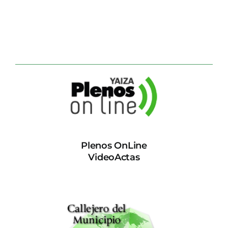
Plenos OnLine
VideoActas