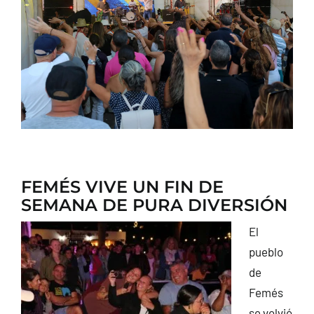
CONTACTO
FEMÉS VIVE UN FIN DE
SEMANA DE PURA DIVERSIÓN
El
pueblo
de
Femés
se volvió