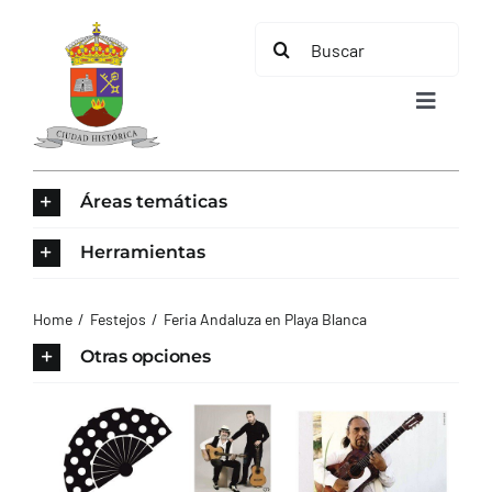
Saltar
Buscar:
al
contenido
Toggle
Navigat
INICIO
Áreas temáticas
ÁREAS TEMÁTICAS
Herramientas
EL MUNICIPIO
Home
Festejos
Feria Andaluza en Playa Blanca
Otras opciones
AYUNTAMIENTO
TURISMO