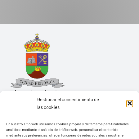
Gestionar el consentimiento de
las cookies
Ayuntamiento de Yaiza
En nuestro sitio web utilizamos cookies propias y de terceros para finalidades
Pza. de Los Remedios, 1
analíticas mediante el análisis del tráfico web, personalizar el contenido
35570 – Yaiza
mediante sus preferencias, ofrecer funciones de redes sociales y mostrarle