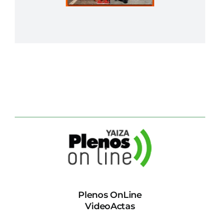
Plenos OnLine
VideoActas