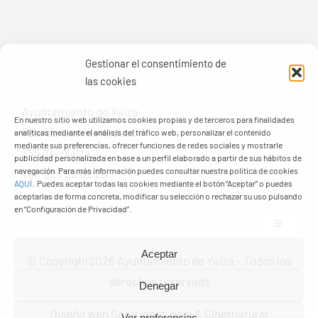
Gestionar el consentimiento de
las cookies
En nuestro sitio web utilizamos cookies propias y de terceros para finalidades
Ayuntamiento de Yaiza
analíticas mediante el análisis del tráfico web, personalizar el contenido
mediante sus preferencias, ofrecer funciones de redes sociales y mostrarle
Pza. de Los Remedios, 1
publicidad personalizada en base a un perfil elaborado a partir de sus hábitos de
navegación. Para más información puedes consultar nuestra política de cookies
35570 – Yaiza
AQUÍ
.
Puedes aceptar todas las cookies mediante el botón “Aceptar” o puedes
Tel:
928 83 62 20
aceptarlas de forma concreta, modificar su selección o rechazar su uso pulsando
en “Configuración de Privacidad”.
Toggle
Aceptar
Navigation
© Copyright2026 Ayuntamiento de Yaiza - Todos los
Transparencia
Denegar
derechos reservads
Ver preferencias