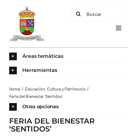
Saltar
Buscar:
al
contenido
Toggle
Navigat
INICIO
Áreas temáticas
ÁREAS TEMÁTICAS
Herramientas
EL MUNICIPIO
Home
Educación, Cultura y Patrimonio
Feria del Bienestar ‘Sentidos’
AYUNTAMIENTO
Otras opciones
FERIA DEL BIENESTAR
TURISMO
‘SENTIDOS’