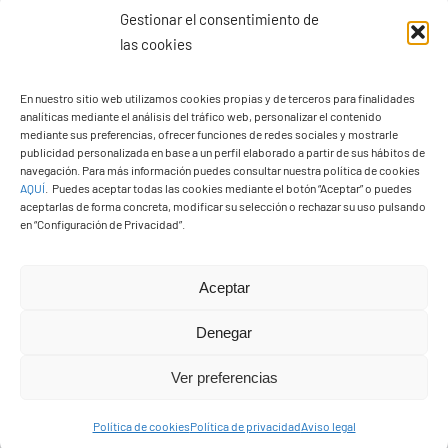
Gestionar el consentimiento de
las cookies
En nuestro sitio web utilizamos cookies propias y de terceros para finalidades
analíticas mediante el análisis del tráfico web, personalizar el contenido
mediante sus preferencias, ofrecer funciones de redes sociales y mostrarle
Ayuntamiento de Yaiza
publicidad personalizada en base a un perfil elaborado a partir de sus hábitos de
navegación. Para más información puedes consultar nuestra política de cookies
Pza. de Los Remedios, 1
AQUÍ
.
Puedes aceptar todas las cookies mediante el botón “Aceptar” o puedes
35570 – Yaiza
aceptarlas de forma concreta, modificar su selección o rechazar su uso pulsando
en “Configuración de Privacidad”.
Tel:
928 83 62 20
Aceptar
Toggle
Navigation
Denegar
© Copyright2026 Ayuntamiento de Yaiza - Todos los
Transparencia
Ver preferencias
derechos reservads
Aviso legal
Política de cookies
Política de privacidad
Aviso legal
Diseño web Solucionet.com
&
Cibernatural