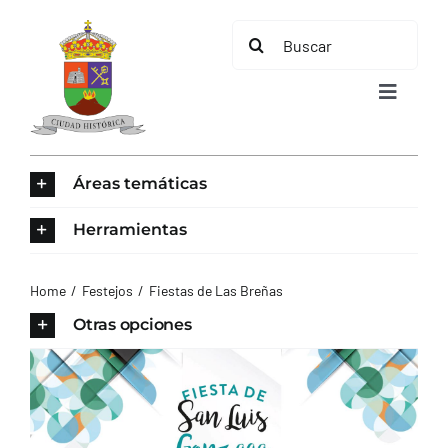
Saltar
Buscar:
al
contenido
Toggle
Navigat
INICIO
Áreas temáticas
ÁREAS TEMÁTICAS
Herramientas
EL MUNICIPIO
Home
Festejos
Fiestas de Las Breñas
Otras opciones
AYUNTAMIENTO
TURISMO