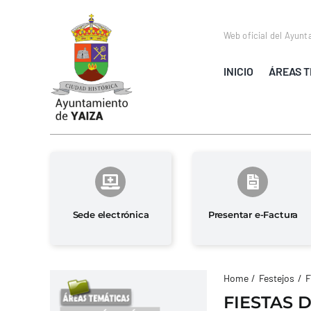
Saltar
al
Web oficial del Ayunt
contenido
INICIO
ÁREAS T
Sede electrónica
Presentar e-Factura
Home
Festejos
F
FIESTAS 