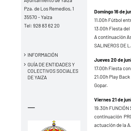
Pza. de Los Remedios, 1
Domingo 16 de ju
35570 - Yaiza
11.00h Fútbol ent
Tel:
928 83 62 20
13.00h Fiesta del
A continuación As
SALINEROS DE L
INFORMACIÓN
Jueves 20 de jun
GUÍA DE ENTIDADES Y
17.00h Fiesta con 
COLECTIVOS SOCIALES
21.00h Play Back 
DE YAIZA
Gopar.
Viernes 21 de jun
—
19.30h FUNCIÓN S
continuación PR
actuación de la 