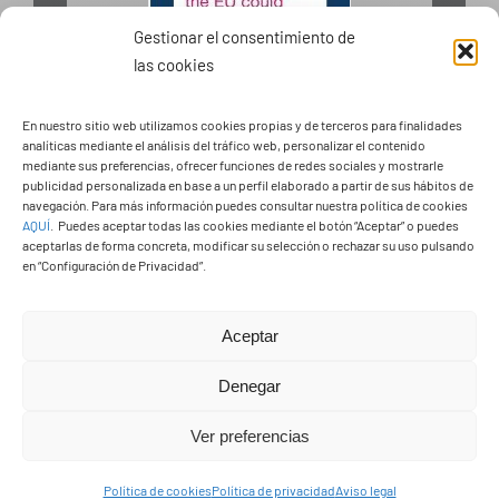
Gestionar el consentimiento de
las cookies
PASEOS EN CAMELLO
En nuestro sitio web utilizamos cookies propias y de terceros para finalidades
analíticas mediante el análisis del tráfico web, personalizar el contenido
mediante sus preferencias, ofrecer funciones de redes sociales y mostrarle
publicidad personalizada en base a un perfil elaborado a partir de sus hábitos de
navegación. Para más información puedes consultar nuestra política de cookies
AQUÍ
.
Puedes aceptar todas las cookies mediante el botón “Aceptar” o puedes
aceptarlas de forma concreta, modificar su selección o rechazar su uso pulsando
en “Configuración de Privacidad”.
Aceptar
Denegar
Ver preferencias
Política de cookies
Política de privacidad
Aviso legal