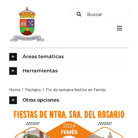
Saltar
Buscar:
al
contenido
Toggle
Navigat
INICIO
Áreas temáticas
ÁREAS TEMÁTICAS
Herramientas
EL MUNICIPIO
Home
Festejos
Fin de semana festivo en Femés
Otras opciones
AYUNTAMIENTO
TURISMO