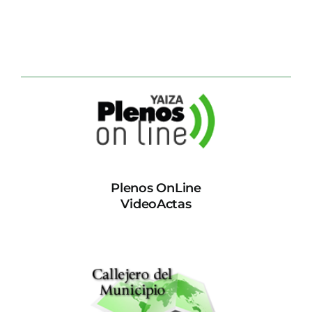
Plenos OnLine
VideoActas