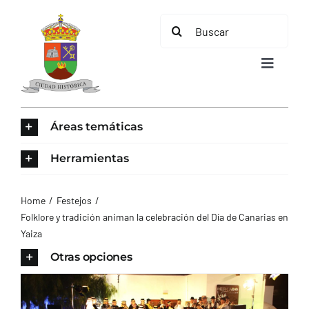
Saltar
Buscar:
al
contenido
Toggle
Navigat
INICIO
Áreas temáticas
ÁREAS TEMÁTICAS
Herramientas
EL MUNICIPIO
Home
Festejos
Folklore y tradición animan la celebración del Día de Canarias en
Yaiza
AYUNTAMIENTO
Otras opciones
TURISMO