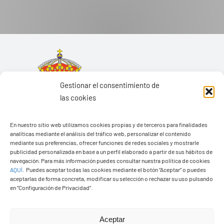
Gestionar el consentimiento de
las cookies
En nuestro sitio web utilizamos cookies propias y de terceros para finalidades
analíticas mediante el análisis del tráfico web, personalizar el contenido
mediante sus preferencias, ofrecer funciones de redes sociales y mostrarle
publicidad personalizada en base a un perfil elaborado a partir de sus hábitos de
navegación. Para más información puedes consultar nuestra política de cookies
AQUÍ
.
Puedes aceptar todas las cookies mediante el botón “Aceptar” o puedes
aceptarlas de forma concreta, modificar su selección o rechazar su uso pulsando
Ayuntamiento de Yaiza
en “Configuración de Privacidad”.
Pza. de Los Remedios, 1
35570 – Yaiza
Aceptar