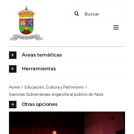
Saltar
Buscar:
al
contenido
Toggle
Navigat
INICIO
Áreas temáticas
ÁREAS TEMÁTICAS
Herramientas
EL MUNICIPIO
Home
Educación, Cultura y Patrimonio
Gaviotas Subterráneas engancha al público de Yaiza
AYUNTAMIENTO
Otras opciones
TURISMO