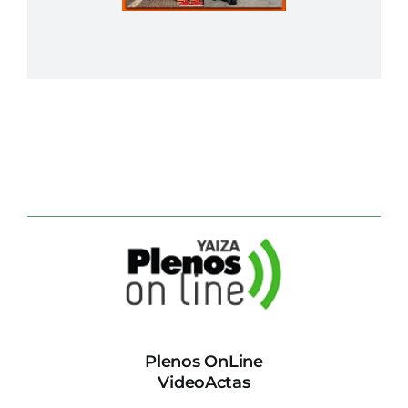
Plenos OnLine
VideoActas