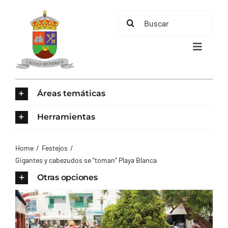
Saltar
Buscar:
al
contenido
Toggle
Navigat
INICIO
Áreas temáticas
ÁREAS TEMÁTICAS
Herramientas
EL MUNICIPIO
Home
Festejos
Gigantes y cabezudos se “toman” Playa Blanca
AYUNTAMIENTO
Otras opciones
TURISMO