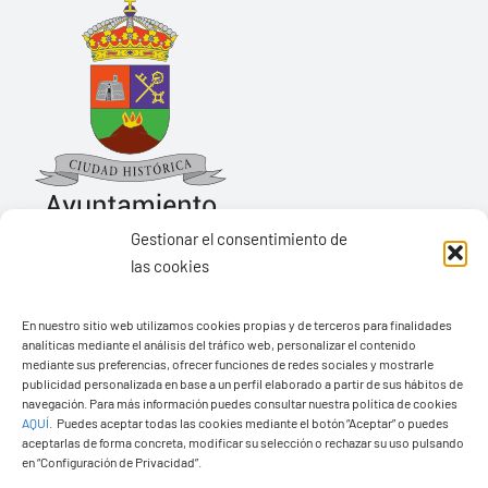
Gestionar el consentimiento de
las cookies
Ayuntamiento de Yaiza
En nuestro sitio web utilizamos cookies propias y de terceros para finalidades
Pza. de Los Remedios, 1
analíticas mediante el análisis del tráfico web, personalizar el contenido
35570 – Yaiza
mediante sus preferencias, ofrecer funciones de redes sociales y mostrarle
publicidad personalizada en base a un perfil elaborado a partir de sus hábitos de
Tel:
928 83 62 20
navegación. Para más información puedes consultar nuestra política de cookies
AQUÍ
.
Puedes aceptar todas las cookies mediante el botón “Aceptar” o puedes
aceptarlas de forma concreta, modificar su selección o rechazar su uso pulsando
en “Configuración de Privacidad”.
Toggle