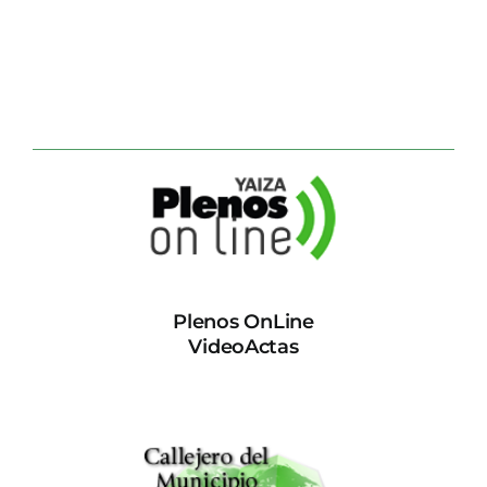
Plenos OnLine
VideoActas