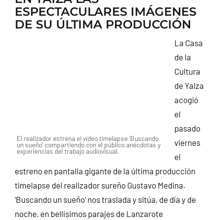
ESPECTACULARES IMÁGENES
DE SU ÚLTIMA PRODUCCIÓN
La Casa
de la
Cultura
de Yaiza
acogió
el
pasado
El realizador estrena el vídeo timelapse ‘Buscando
viernes
un sueño’ compartiendo con el público anécdotas y
experiencias del trabajo audiovisual.
el
estreno en pantalla gigante de la última producción
timelapse del realizador sureño Gustavo Medina.
‘Buscando un sueño’ nos traslada y sitúa, de día y de
noche, en bellísimos parajes de Lanzarote