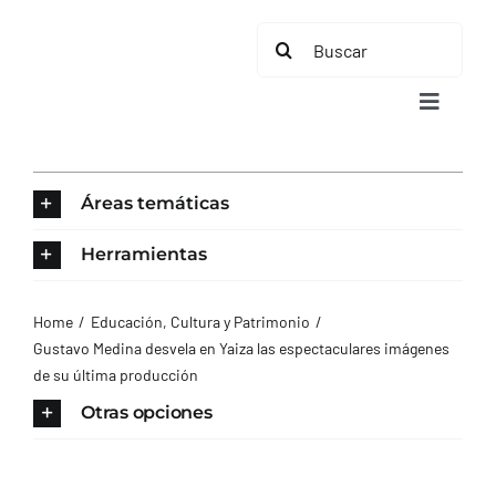
Saltar
Buscar:
al
contenido
Toggle
Navigat
INICIO
Áreas temáticas
ÁREAS TEMÁTICAS
Herramientas
EL MUNICIPIO
Home
Educación, Cultura y Patrimonio
Gustavo Medina desvela en Yaiza las espectaculares imágenes
de su última producción
AYUNTAMIENTO
Otras opciones
TURISMO