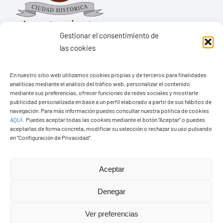
Gestionar el consentimiento de
las cookies
Ayuntamiento de Yaiza
En nuestro sitio web utilizamos cookies propias y de terceros para finalidades
Pza. de Los Remedios, 1
analíticas mediante el análisis del tráfico web, personalizar el contenido
35570 – Yaiza
mediante sus preferencias, ofrecer funciones de redes sociales y mostrarle
publicidad personalizada en base a un perfil elaborado a partir de sus hábitos de
Tel:
928 83 62 20
navegación. Para más información puedes consultar nuestra política de cookies
AQUÍ
.
Puedes aceptar todas las cookies mediante el botón “Aceptar” o puedes
aceptarlas de forma concreta, modificar su selección o rechazar su uso pulsando
en “Configuración de Privacidad”.
Toggle
Navigation
© Copyright2026 Ayuntamiento de Yaiza - Todos los
Transparencia
Aceptar
derechos reservads
Denegar
Aviso legal
Diseño web Solucionet.com
&
Cibernatural
Ver preferencias