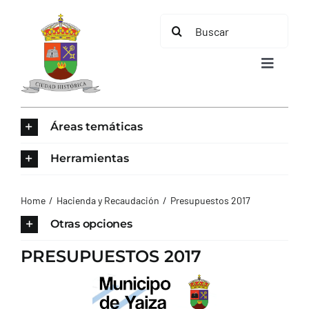
Saltar
Buscar:
al
contenido
Toggle
Navigat
INICIO
Áreas temáticas
ÁREAS TEMÁTICAS
Herramientas
EL MUNICIPIO
Home
Hacienda y Recaudación
Presupuestos 2017
Otras opciones
AYUNTAMIENTO
PRESUPUESTOS 2017
TURISMO