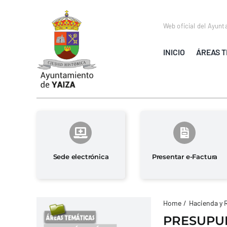
Saltar
al
Web oficial del Ayunt
contenido
INICIO
ÁREAS T
Sede electrónica
Presentar e-Factura
Home
Hacienda y 
PRESUPUE