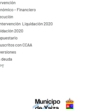
ervención
nómico – Financiero
ecución
Intervención Liquidación 2020
uidación 2020
upuestario
suscritos con CCAA
versiones
a deuda
RPT