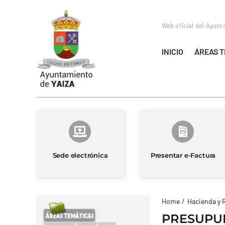
Saltar
al
Web oficial del Ayunt
contenido
INICIO
ÁREAS T
Sede electrónica
Presentar e-Factura
Home
Hacienda y 
PRESUPUE