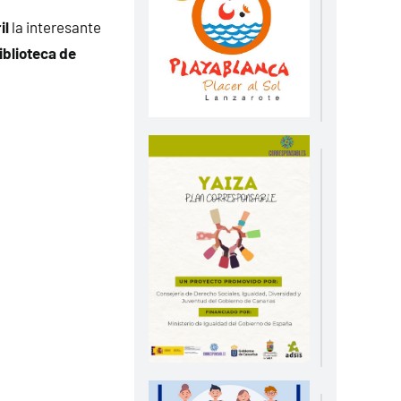
il
la interesante
iblioteca de