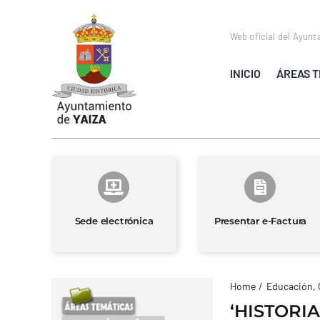
Saltar
al
Web oficial del Ayunt
contenido
INICIO
ÁREAS T
Sede electrónica
Presentar e-Factura
Home
Educación, 
‘HISTORI