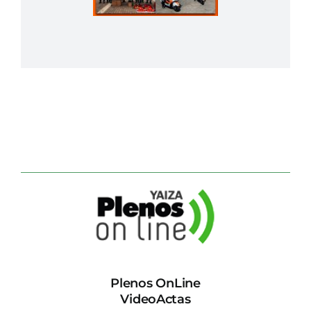
Plenos OnLine
VideoActas