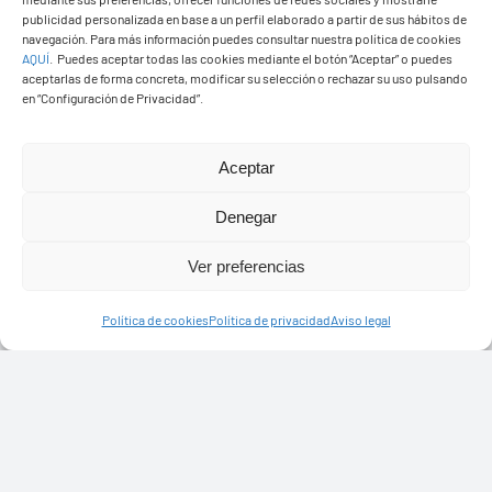
publicidad personalizada en base a un perfil elaborado a partir de sus hábitos de
navegación. Para más información puedes consultar nuestra política de cookies
AQUÍ
.
Puedes aceptar todas las cookies mediante el botón “Aceptar” o puedes
aceptarlas de forma concreta, modificar su selección o rechazar su uso pulsando
en “Configuración de Privacidad”.
Aceptar
Denegar
Ver preferencias
Política de cookies
Política de privacidad
Aviso legal
Ayuntamiento de Yaiza
Pza. de Los Remedios, 1
35570 – Yaiza