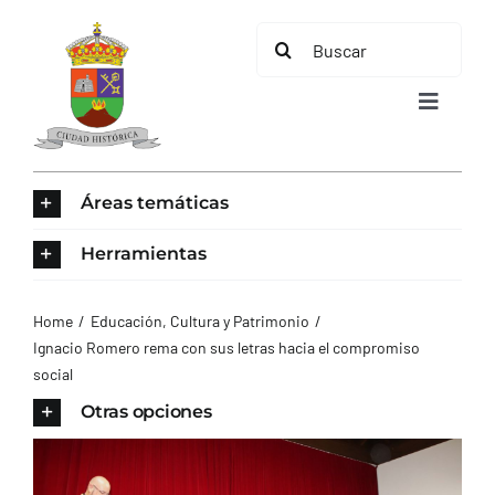
Saltar
Buscar:
al
contenido
Toggle
Navigat
INICIO
Áreas temáticas
ÁREAS TEMÁTICAS
Herramientas
EL MUNICIPIO
Home
Educación, Cultura y Patrimonio
Ignacio Romero rema con sus letras hacia el compromiso
social
AYUNTAMIENTO
Otras opciones
TURISMO