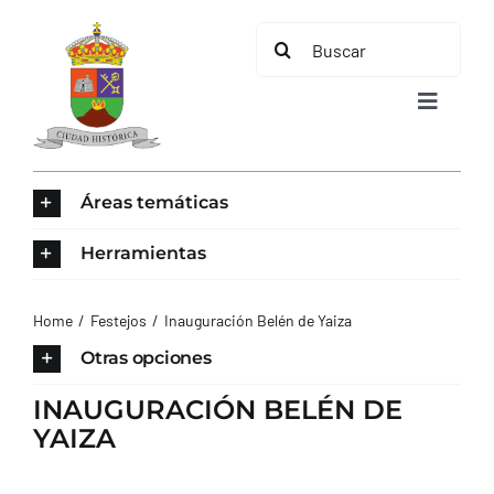
Saltar
Buscar:
al
contenido
Toggle
Navigat
INICIO
Áreas temáticas
ÁREAS TEMÁTICAS
Herramientas
EL MUNICIPIO
Home
Festejos
Inauguración Belén de Yaiza
Otras opciones
AYUNTAMIENTO
INAUGURACIÓN BELÉN DE
YAIZA
TURISMO