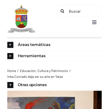
Saltar
Buscar:
al
contenido
Toggle
Navigat
INICIO
Áreas temáticas
ÁREAS TEMÁTICAS
Herramientas
EL MUNICIPIO
Home
Educación, Cultura y Patrimonio
Inka Conrads deja ver su arte en Yaiza
AYUNTAMIENTO
Otras opciones
TURISMO