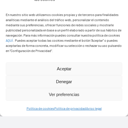
En nuestro sitio web utilizamos cookies propias y de terceros para finalidades
analíticas mediante el análisis del tráfico web, personalizar el contenido
mediante sus preferencias, ofrecer funciones de redes sociales y mostrarle
Ayuntamiento de Yaiza
publicidad personalizada en base a un perfil elaborado a partir de sus hábitos de
navegación. Para más información puedes consultar nuestra política de cookies
Pza. de Los Remedios, 1
AQUÍ
.
Puedes aceptar todas las cookies mediante el botón “Aceptar” o puedes
35570 – Yaiza
aceptarlas de forma concreta, modificar su selección o rechazar su uso pulsando
en “Configuración de Privacidad”.
Tel:
928 83 62 20
Aceptar
Toggle
Navigation
Denegar
© Copyright2026 Ayuntamiento de Yaiza - Todos los
Transparencia
Ver preferencias
derechos reservads
Aviso legal
Política de cookies
Política de privacidad
Aviso legal
Diseño web Solucionet.com
&
Cibernatural
Política de privacidad